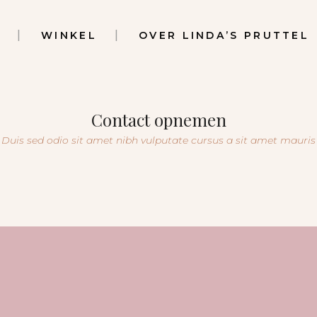
WINKEL
OVER LINDA’S PRUTTEL
Contact opnemen
Duis sed odio sit amet nibh vulputate cursus a sit amet mauris