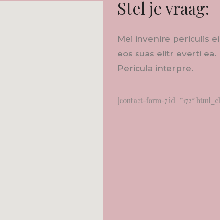
Stel je vraag:
Mei invenire periculis e
eos suas elitr everti ea.
Pericula interpre.
[contact-form-7 id=”172″ html_