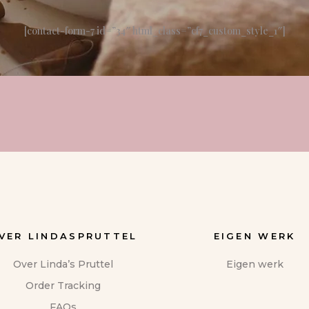
[contact-form-7 id=”34″ html_class=”cf7_custom_style_1″]
VER LINDASPRUTTEL
EIGEN WERK
Over Linda’s Pruttel
Eigen werk
Order Tracking
FAQs