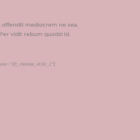
i, offendit mediocrem ne sea,
 Per vidit rebum quodsi id.
class=”cf7_custom_style_2″]