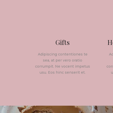
Gifts
H
Adipiscing contentiones te
Ad
sea, at per vero oratio
corrumpit. Ne vocent impetus
cor
usu. Eos hinc senserit et.
u