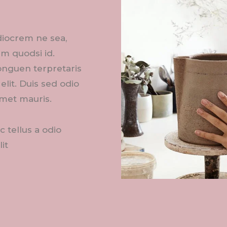
ediocrem ne sea,
um quodsi id.
conguen terpretaris
elit. Duis sed odio
amet mauris.
 tellus a odio
it