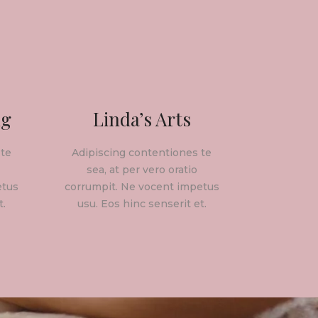
ng
Linda’s Arts
 te
Adipiscing contentiones te
sea, at per vero oratio
etus
corrumpit. Ne vocent impetus
t.
usu. Eos hinc senserit et.