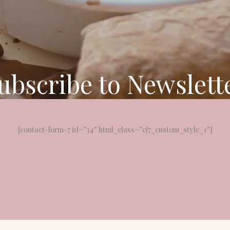
ubscribe to Newslett
[contact-form-7 id=”34″ html_class=”cf7_custom_style_1″]