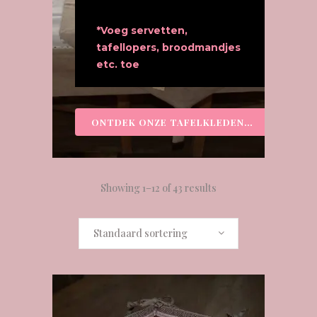
*Voeg servetten,
tafellopers, broodmandjes
etc. toe
ONTDEK ONZE TAFELKLEDEN…
Showing 1–12 of 43 results
Standaard sortering