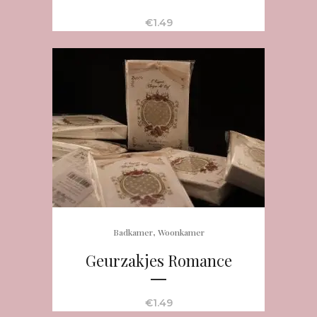
€
1.49
,
Badkamer
Woonkamer
Geurzakjes Romance
€
1.49