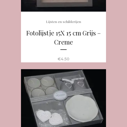
Lijsten en schilderijen
Fotolijstje 15X 15 cm Grijs –
Creme
€
4.50