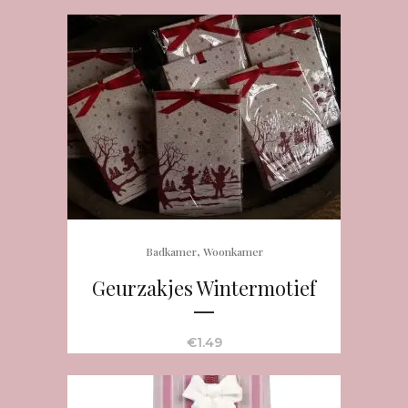
,
Badkamer
Woonkamer
Geurzakjes Wintermotief
€
1.49