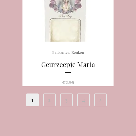
,
Badkamer
Keuken
Geurzeepje Maria
€
2.95
1
2
3
4