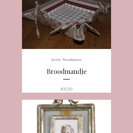
,
Kerst
Woonkamer
Broodmandje
€
6.50