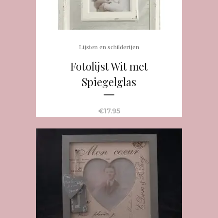
Lijsten en schilderijen
Fotolijst Wit met
Spiegelglas
€
17.95