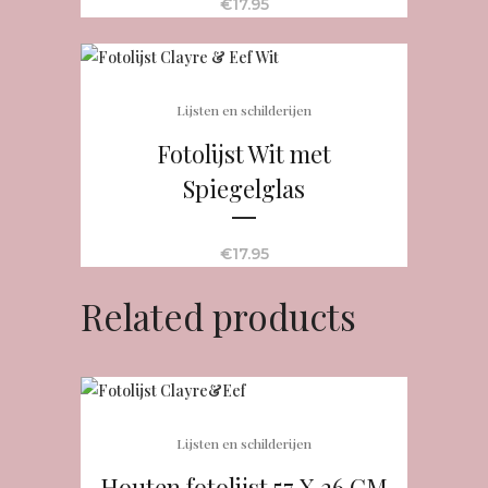
€
17.95
Lijsten en schilderijen
Fotolijst Wit met
Spiegelglas
€
17.95
Related products
Lijsten en schilderijen
Houten fotolijst 57 X 26 CM