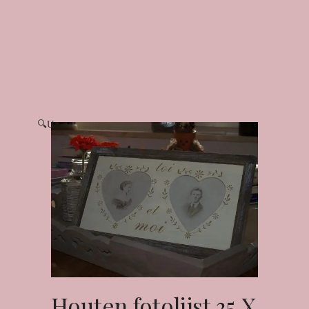
🔍
Houten fotolijst 35 X