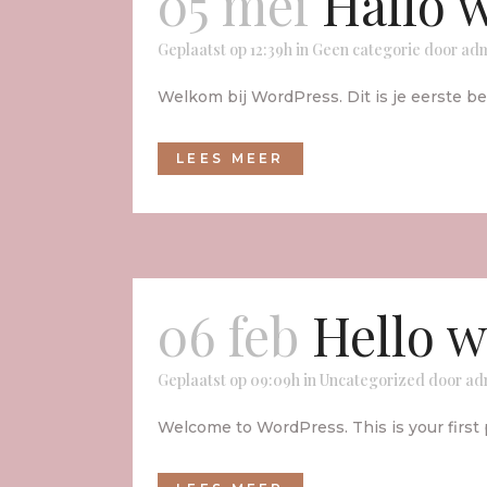
05 mei
Hallo 
Geplaatst op 12:39h
in
Geen categorie
door
ad
Welkom bij WordPress. Dit is je eerste ber
LEES MEER
06 feb
Hello w
Geplaatst op 09:09h
in
Uncategorized
door
ad
Welcome to WordPress. This is your first pos